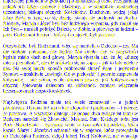
najczęściej pokotem w pokojach po kilkadziesiąt osób. Przygarniają
jednak ich także cerkwie i klasztory, a w modlitwie niedzielnej
uczestniczą biskupi różnych Kościołów. Duchowni widzą jakąś
Iskrę Bożą w tym, co się dzieję, starają się podnosić na duchu.
Niestety, Maryja i Józef byli bez ludzkiego wsparcia, gdy rodził się
Ich Syn – musieli położyć Dziecię w żłobie, a pierwszymi ludźmi –
poza Rodzicami Jezusa – którzy Go ujrzeli, byli pasterze.
Oczywiście, byli Rodzicami, więc się martwili o Dziecko – czy Mu
nie braknie pokarmu, czy będzie Mu ciepło, czy w przyszłości
będzie miało dach nad głową. Maryja słyszała już, że Jej „duszę
miecz przeniknie”, ale nie martwiła się na zapas – jak to lubi wielu z
nas. Na swój ludzki sposób próbowała służyć Panu i jedynemu
Synowi – troskliwie „owinęła Go w pieluszki” i pewnie zaśpiewała
kołysankę – nie wiem, w ilu domach jeszcze jest kultywowany
obyczaj śpiewania dzieciom na dobranoc, zamiast włączania
bezsensownych często kreskówek.
Najświętsza Rodzina miała tak wiele zmartwień – a jednak
przetrwała. Ukraina też ma wiele kłopotów i problemów – i wierzę,
że przetrwa. A wszystko dlatego, że ponad dwa tysiące lat temu w
Betlejem narodził się Zbawiciel, Mesjasz, Pan. Każdego roku jest
Boże Narodzenie – życzymy sobie w tym roku tej nadziei, która
kazała Maryi i Józefowi schronić się w stajence, która prowadziła
do Dzieciątka Pasterzy, dzięki której Trzej Królowie, nie wracając