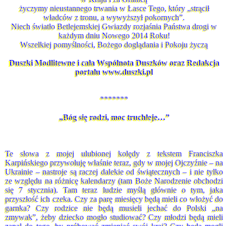
w Kraju i za Granicą
życzymy nieustannego trwania w Łasce Tego, który „strącił
władców z tronu, a wywyższył pokornych”.
Niech światło Betlejemskiej Gwiazdy rozjaśnia Państwa drogi w
każdym dniu Nowego 2014 Roku!
Wszelkiej pomyślności, Bożego doglądania i Pokoju życzą
Duszki Modlitewne i cała Wspólnota Duszków oraz Redakcja
portalu www.duszki.pl
*******
„Bóg się rodzi, moc truchleje…”
Te słowa z mojej ulubionej kolędy z tekstem Franciszka
Karpińskiego przywołuję właśnie teraz, gdy w mojej Ojczyźnie – na
Ukrainie – nastroje są raczej dalekie od świątecznych – i nie tylko
ze względu na różnicę kalendarzy (tam Boże Narodzenie obchodzi
się 7 stycznia). Tam teraz ludzie myślą głównie o tym, jaka
przyszłość ich czeka. Czy za parę miesięcy będą mieli co włożyć do
garnka? Czy rodzice nie będą musieli jechać do Polski „na
zmywak”, żeby dziecko mogło studiować? Czy młodzi będą mieli