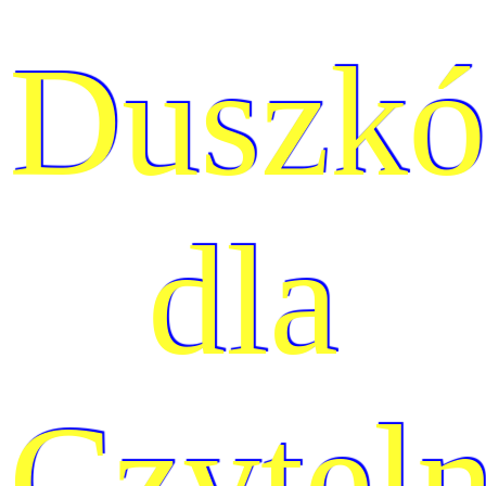
Duszk
dla
Czytel