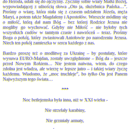
do Heroda, udali się do ojczyzny. Życzmy sobie wiary Matki Bożej,
wypowiadającej z ufnością słowa „Oto ja, służebnica Pańska…”.
Prośmy o wiarę, która stała się z czasem udziałem Józefa, męża
Maryi, a potem także Magdaleny i Apostołów. Wreszcie módlmy się
o miłość, którą dał nam Bóg – bez której Rodzice Jezusa nie
mogliby go wychować. Gdyby nie Miłość – nie byłoby tych
wszystkich cudów w tamtym czasie i nawróceń – teraz. Prośmy
Boga o pokój, który zwiastowali Aniołowie po narodzeniu Jezusa.
Niech ten pokój zamieszka w sercu każdego z nas.
Bardzo proszę też o modlitwę za Ukrainę – by postulaty, które
wysuwa EURO-Majdan, zostały uwzględnione – Bóg da – jeszcze
przed Nowym Rokiem… Nie jestem naiwna, wiem, do czego
zdolna jest władza, ale wierzę w lepsze jutro – i takiej wiary życzę
każdemu. Wiadomo, że „moc truchleje”, bo tylko On jest Panem
Najwyższym tego świata…
***
Noc betlejemska była inna, niż w XXI wieku -
Nie strzelały karabiny,
Nie grzmiały armaty,