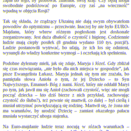
zapał do tego, by próbować zmieniać swój kraj? Czy będą mogli
swobodnie podróżować po Europie, czy zaś „na wieczność”
wpadną w objęcia Rosji?
Tak się składa, że rządzący Ukrainą nie dają swym obywatelom
powodów do optymizmu – przeciwnie. Inaczej by nie było EURO-
Majdanu, który wbrew różnym pogłoskom jest doskonale
zorganizowany. Jest duża dbałość o czystość i higienę. Codziennie
ludzie mają ciepły posiłek (8 grudnia wydano 110 tys. porcji!).
Ludzie postanowili wytrwać, bo ufają, że ich los się odmieni,
wysunęli do władzy konkretne wymogi – i oczekują ich spełnienia.
Podobne dylematy mieli, jak się zdaje, Maryja i Józef. Gdy zbliżał
się czas rozwiązania, „nie było dla nich miejsca w gospodzie”, jak
pisze Ewangelista Łukasz. Maryja jednak się tym nie zrażała, bo
pamiętała słowa Anioła o tym, że jej Dziecko – to Syn
Najwyższego, Emanuel- Bóg z nami. Józef, który nie oddalił Maryi
po tym, jak jawił mu się Anioł (zachowali czystość, więc nie mogli
począć dziecka – kto dziś bierze z nich przykład, zachowując
czystość do ślubu?), też pewnie się martwił, co dalej – był cieślą i
musiał utrzymać powiększającą się rodzinę. Martwił się, że żona nie
ma warunków, by urodzić Dziecię – zamiast okazałego pałacu
musiała wystarczyć uboga stajenka.
Na Euro-majdanie ludzie teraz nocują w różach warunkach –