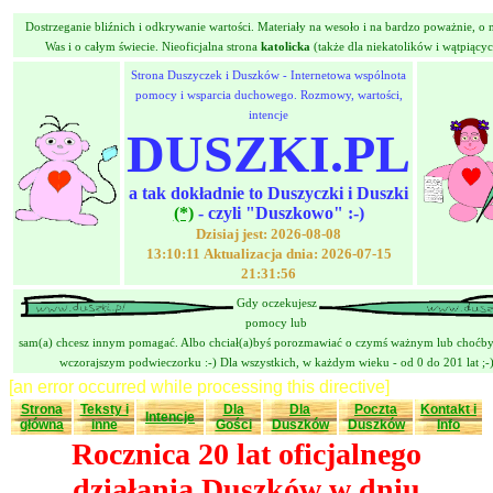
Dostrzeganie bliźnich i odkrywanie wartości. Materiały na wesoło i na bardzo poważnie, o n
Was i o całym świecie. Nieoficjalna strona
katolicka
(także dla niekatolików i wątpiącyc
Strona Duszyczek i Duszków - Internetowa wspólnota
pomocy i wsparcia duchowego. Rozmowy, wartości,
intencje
DUSZKI.PL
a tak dokładnie to Duszyczki i Duszki
(*)
- czyli "Duszkowo" :-)
Dzisiaj jest: 2026-08-08
13:10:11 Aktualizacja dnia: 2026-07-15
21:31:56
Gdy oczekujesz
pomocy lub
sam(a) chcesz innym pomagać. Albo chciał(a)byś porozmawiać o czymś ważnym lub choćby
wczorajszym podwieczorku :-) Dla wszystkich, w każdym wieku - od 0 do 201 lat ;-
[an error occurred while processing this directive]
Strona
Teksty i
Dla
Dla
Poczta
Kontakt i
Intencje
główna
inne
Gości
Duszków
Duszków
Info
Rocznica 20 lat oficjalnego
działania Duszków w dniu