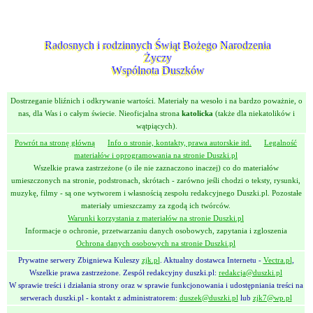
Radosnych i rodzinnych Świąt Bożego Narodzenia
Życzy
Wspólnota Duszków
Dostrzeganie bliźnich i odkrywanie wartości. Materiały na wesoło i na bardzo poważnie, o
nas, dla Was i o całym świecie. Nieoficjalna strona
katolicka
(także dla niekatolików i
wątpiących).
Powrót na stronę główną
Info o stronie, kontakty, prawa autorskie itd.
Legalność
materiałów i oprogramowania na stronie Duszki.pl
Wszelkie prawa zastrzeżone (o ile nie zaznaczono inaczej) co do materiałów
umieszczonych na stronie, podstronach, skrótach - zarówno jeśli chodzi o teksty, rysunki,
muzykę, filmy - są one wytworem i własnością zespołu redakcyjnego Duszki.pl. Pozostałe
materiały umieszczamy za zgodą ich twórców.
Warunki korzystania z materiałów na stronie Duszki.pl
Informacje o ochronie, przetwarzaniu danych osobowych, zapytania i zgloszenia
Ochrona danych osobowych na stronie Duszki.pl
Prywatne serwery Zbigniewa Kuleszy
zjk.pl
. Aktualny dostawca Internetu -
Vectra.pl
,
Wszelkie prawa zastrzeżone. Zespół redakcyjny duszki.pl:
redakcja@duszki.pl
W sprawie treści i działania strony oraz w sprawie funkcjonowania i udostępniania treści na
serwerach duszki.pl - kontakt z administratorem:
duszek@duszki.pl
lub
zjk7@wp.pl