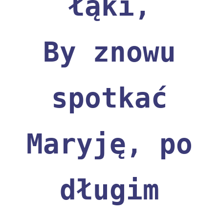
łąki,
By znowu
spotkać
Maryję, po
długim