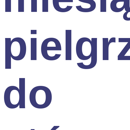
pielg
do