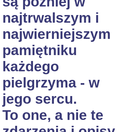
są później w
najtrwalszym i
najwierniejszym
pamiętniku
każdego
pielgrzyma - w
jego sercu.
To one, a nie te
zdarzenia i opisy