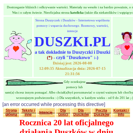
Dostrzeganie bliźnich i odkrywanie wartości. Materiały na wesoło i na bardzo poważnie, o n
Was i o całym świecie. Nieoficjalna strona
katolicka
(także dla niekatolików i wątpiącyc
Strona Duszyczek i Duszków - Internetowa wspólnota
pomocy i wsparcia duchowego. Rozmowy, wartości,
intencje
DUSZKI.PL
a tak dokładnie to Duszyczki i Duszki
(*)
- czyli "Duszkowo" :-)
Dzisiaj jest: 2026-08-08
12:09:35 Aktualizacja dnia: 2026-07-15
21:31:56
Gdy oczekujesz
pomocy lub
sam(a) chcesz innym pomagać. Albo chciał(a)byś porozmawiać o czymś ważnym lub choćby
wczorajszym podwieczorku :-) Dla wszystkich, w każdym wieku - od 0 do 201 lat ;-
[an error occurred while processing this directive]
Strona
Teksty i
Dla
Dla
Poczta
Kontakt i
Intencje
główna
inne
Gości
Duszków
Duszków
Info
Rocznica 20 lat oficjalnego
działania Duszków w dniu