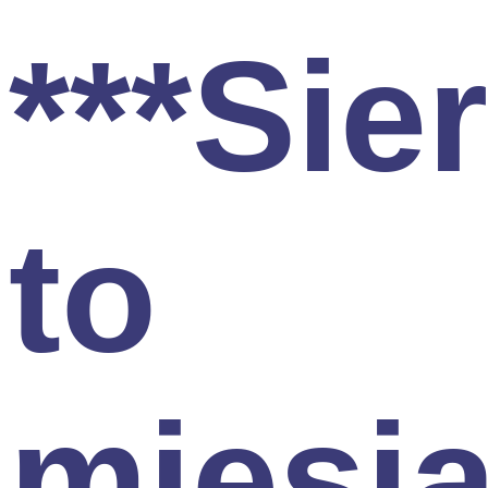
***Sie
to
miesi