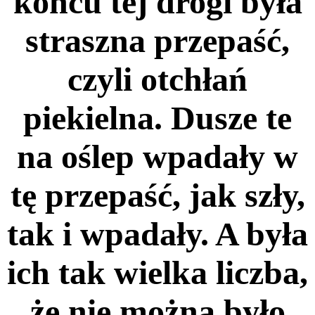
końcu tej drogi była
straszna przepaść,
czyli otchłań
piekielna. Dusze te
na oślep wpadały w
tę przepaść, jak szły,
tak i wpadały. A była
ich tak wielka liczba,
że nie można było