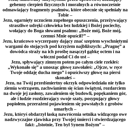
gehenny cierpień fizycznych i moralnych a równocześnie
odmawiający fragmenty psalmów, które obecnie się spełniały na
Tobie –
Jezu, ogarnięty uczuciem zupełnego opuszczenia, przeżywający
straszliwe udręki człowieka bez ludzkiej i Bożej pociechy,
wołający do Boga słowami psalmu: „Boże mój, Boże mój,
czemuś Mnie opuścił?” –
Jezu, krańcowo wyczerpany dający znać szeptem wyschniętymi
wargami do stojących pod krzyżem najbliższych: „Pragnę” a
dowódca straży na ich prośbę nasączył gąbkę octem i na
włóczni podał Ci do ust –
Jezu, spływający zimnym potem po całym ciele rzekłeś:
„Wykonało się” a unosząc głowę zawołałeś: „Ojcze, w ręce
Twoje oddaję ducha mego” i opuściwszy głowę na piersi
skonałeś –
Jezu, na Twój przedśmiertny okrzyk odpowiedziała nie tylko
ziemia wstrząsem, zachwianiem się ścian świątyni, rozdarciem
na dwoje jej zasłony, zawaleniem się budowli, popękaniem gór,
ale i ludzie rozdzierający swoje szaty, posypujący głowy
popiołem, przerażeni pojawieniem się powstałych z grobów
umarłych –
Jezu, któryś obdarzył łaską nawrócenia setnika widzącego owe
nadzwyczajne zjawiska przy Twojej śmierci i stwierdzającego
fakt: „Istotnie, Ten był Synem Bożym” –