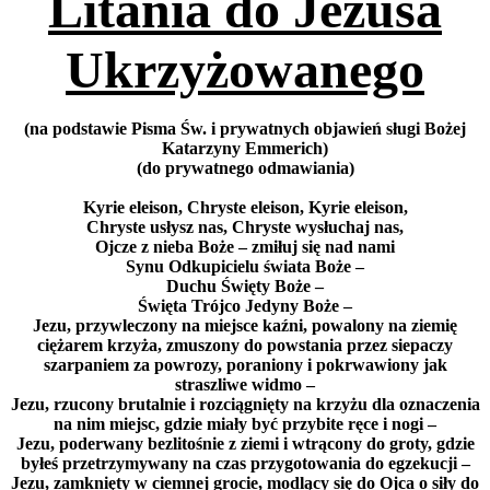
Litania do Jezusa
Ukrzyżowanego
(na podstawie Pisma Św. i prywatnych objawień sługi Bożej
Katarzyny Emmerich)
(do prywatnego odmawiania)
Kyrie eleison, Chryste eleison, Kyrie eleison,
Chryste usłysz nas, Chryste wysłuchaj nas,
Ojcze z nieba Boże – zmiłuj się nad nami
Synu Odkupicielu świata Boże –
Duchu Święty Boże –
Święta Trójco Jedyny Boże –
Jezu, przywleczony na miejsce kaźni, powalony na ziemię
ciężarem krzyża, zmuszony do powstania przez siepaczy
szarpaniem za powrozy, poraniony i pokrwawiony jak
straszliwe widmo –
Jezu, rzucony brutalnie i rozciągnięty na krzyżu dla oznaczenia
na nim miejsc, gdzie miały być przybite ręce i nogi –
Jezu, poderwany bezlitośnie z ziemi i wtrącony do groty, gdzie
byłeś przetrzymywany na czas przygotowania do egzekucji –
Jezu, zamknięty w ciemnej grocie, modlący się do Ojca o siły do