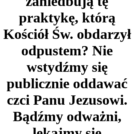
zaniedbują tę
praktykę, którą
Kościół Św. obdarzył
odpustem? Nie
wstydźmy się
publicznie oddawać
czci Panu Jezusowi.
Bądźmy odważni,
lękajmy się