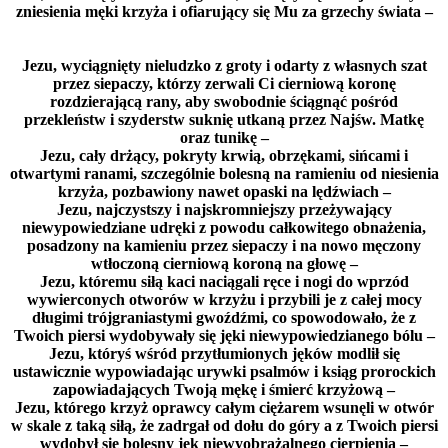
zniesienia męki krzyża i ofiarujący się Mu za grzechy świata –
Jezu, wyciągnięty nieludzko z groty i odarty z własnych szat
przez siepaczy, którzy zerwali Ci cierniową koronę
rozdzierającą rany, aby swobodnie ściągnąć pośród
przekleństw i szyderstw suknię utkaną przez Najśw. Matkę
oraz tunikę –
Jezu, cały drżący, pokryty krwią, obrzękami, sińcami i
otwartymi ranami, szczególnie bolesną na ramieniu od niesienia
krzyża, pozbawiony nawet opaski na lędźwiach –
Jezu, najczystszy i najskromniejszy przeżywający
niewypowiedziane udręki z powodu całkowitego obnażenia,
posadzony na kamieniu przez siepaczy i na nowo męczony
wtłoczoną cierniową koroną na głowę –
Jezu, któremu siłą kaci naciągali ręce i nogi do wprzód
wywierconych otworów w krzyżu i przybili je z całej mocy
długimi trójgraniastymi gwoźdźmi, co spowodowało, że z
Twoich piersi wydobywały się jęki niewypowiedzianego bólu –
Jezu, któryś wśród przytłumionych jęków modlił się
ustawicznie wypowiadając urywki psalmów i ksiąg prorockich
zapowiadających Twoją mękę i śmierć krzyżową –
Jezu, którego krzyż oprawcy całym ciężarem wsunęli w otwór
w skale z taką siłą, że zadrgał od dołu do góry a z Twoich piersi
wydobył się bolesny jęk niewyobrażalnego cierpienia –