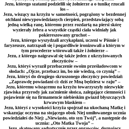
Jezu, którego szatami podzielili się żołnierze a o tunikę rzucali
los –
Jezu, wiszący na krzyżu w samotności, pogrążony w bezdennej
otchłani niewypowiedzianych cierpień, przedstawiający sobą
jedną wielką ranę, któremu przez rozdartą na piersi skórę
wyzierały żebra a wszystkie cząstki ciała widniały jak
pokiereszowany gruchot –
Jezu, którego wyszydzali arcykapłani, uczeni w Piśmie i
faryzeusze, natrząsali się i pogardliwie ironizowali a którym w
tym procederze wtórowali także i żołnierze –
Jezu, z którego naigrawał się także jeden z ukrzyżowanych
złoczyńców –
Jezu, któryś wyraził przebaczenie swoim prześladowcom w
słodach: „Ojcze, przebacz im, bo nie wiedzą, co czynią” –
Jezu, któryś do drugiego skruszonego złoczyńcy powiedział:
„Zaprawdę powiadani ci: dziś ze Mną będziesz w raju” –
Jezu, któremu wiszącemu na krzyżu towarzyszyły niezwykłe
zjawiska przyrody jak zaćmienie słońca, zalegające ciemności i
pojawienie się na firmamencie niebieskim gwiazd błyszczących
krwawym blaskiem –
Jezu, któryś z wysokości krzyża spojrzał na ukochaną Matkę i
wskazując oczyma na stojącego obok Niej umiłowanego ucznia
powiedziałeś do Niej: „Niewiasto, oto syn Twój”, a następnie do
ucznia: „Oto Matka Twoja” –
Jezu, skatowany sadystycznie przez oprawców, doznający