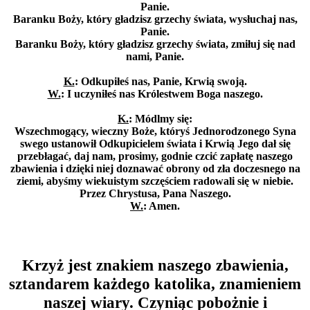
Panie.
Baranku Boży, który gładzisz grzechy świata, wysłuchaj nas,
Panie.
Baranku Boży, który gładzisz grzechy świata, zmiłuj się nad
nami, Panie.
K.
: Odkupiłeś nas, Panie, Krwią swoją.
W.
: I uczyniłeś nas Królestwem Boga naszego.
K.
: Módlmy się:
Wszechmogący, wieczny Boże, któryś Jednorodzonego Syna
swego ustanowił Odkupicielem świata i Krwią Jego dał się
przebłagać, daj nam, prosimy, godnie czcić zapłatę naszego
zbawienia i dzięki niej doznawać obrony od zła doczesnego na
ziemi, abyśmy wiekuistym szczęściem radowali się w niebie.
Przez Chrystusa, Pana Naszego.
W.
: Amen.
Krzyż jest znakiem naszego zbawienia,
sztandarem każdego katolika, znamieniem
naszej wiary. Czyniąc pobożnie i