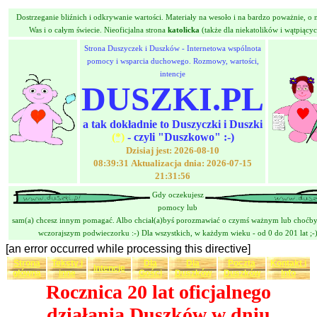
Dostrzeganie bliźnich i odkrywanie wartości. Materiały na wesoło i na bardzo poważnie, o n
Was i o całym świecie. Nieoficjalna strona
katolicka
(także dla niekatolików i wątpiącyc
Strona Duszyczek i Duszków - Internetowa wspólnota
pomocy i wsparcia duchowego. Rozmowy, wartości,
intencje
DUSZKI.PL
a tak dokładnie to Duszyczki i Duszki
(*)
- czyli "Duszkowo" :-)
Dzisiaj jest: 2026-08-10
08:39:31 Aktualizacja dnia: 2026-07-15
21:31:56
Gdy oczekujesz
pomocy lub
sam(a) chcesz innym pomagać. Albo chciał(a)byś porozmawiać o czymś ważnym lub choćby
wczorajszym podwieczorku :-) Dla wszystkich, w każdym wieku - od 0 do 201 lat ;-
[an error occurred while processing this directive]
Strona
Teksty i
Dla
Dla
Poczta
Kontakt i
Intencje
główna
inne
Gości
Duszków
Duszków
Info
Rocznica 20 lat oficjalnego
działania Duszków w dniu