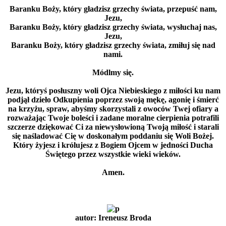
Baranku Boży, który gładzisz grzechy świata, przepuść nam,
Jezu,
Baranku Boży, który gładzisz grzechy świata, wysłuchaj nas,
Jezu,
Baranku Boży, który gładzisz grzechy świata, zmiłuj się nad
nami.
Módlmy się.
Jezu, któryś posłuszny woli Ojca Niebieskiego z miłości ku nam
podjął dzieło Odkupienia poprzez swoją mękę, agonię i śmierć
na krzyżu, spraw, abyśmy skorzystali z owoców Twej ofiary a
rozważając Twoje boleści i zadane moralne cierpienia potrafili
szczerze dziękować Ci za niewysłowioną Twoją miłość i starali
się naśladować Cię w doskonałym poddaniu się Woli Bożej.
Który żyjesz i królujesz z Bogiem Ojcem w jedności Ducha
Świętego przez wszystkie wieki wieków.
Amen.
autor: Ireneusz Broda