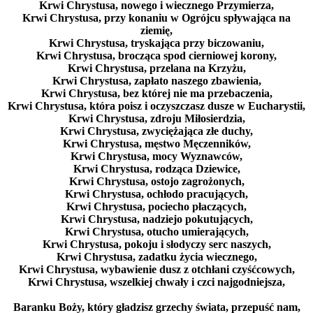
Krwi Chrystusa, nowego i wiecznego Przymierza,
Krwi Chrystusa, przy konaniu w Ogrójcu spływająca na
ziemię,
Krwi Chrystusa, tryskająca przy biczowaniu,
Krwi Chrystusa, brocząca spod cierniowej korony,
Krwi Chrystusa, przelana na Krzyżu,
Krwi Chrystusa, zapłato naszego zbawienia,
Krwi Chrystusa, bez której nie ma przebaczenia,
Krwi Chrystusa, która poisz i oczyszczasz dusze w Eucharystii,
Krwi Chrystusa, zdroju Miłosierdzia,
Krwi Chrystusa, zwyciężająca złe duchy,
Krwi Chrystusa, męstwo Męczenników,
Krwi Chrystusa, mocy Wyznawców,
Krwi Chrystusa, rodząca Dziewice,
Krwi Chrystusa, ostojo zagrożonych,
Krwi Chrystusa, ochłodo pracujących,
Krwi Chrystusa, pociecho płaczących,
Krwi Chrystusa, nadziejo pokutujących,
Krwi Chrystusa, otucho umierających,
Krwi Chrystusa, pokoju i słodyczy serc naszych,
Krwi Chrystusa, zadatku życia wiecznego,
Krwi Chrystusa, wybawienie dusz z otchłani czyśćcowych,
Krwi Chrystusa, wszelkiej chwały i czci najgodniejsza,
Baranku Boży, który gładzisz grzechy świata, przepuść nam,