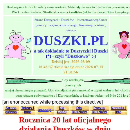
Dostrzeganie bliźnich i odkrywanie wartości. Materiały na wesoło i na bardzo poważnie, o n
Was i o całym świecie. Nieoficjalna strona
katolicka
(także dla niekatolików i wątpiącyc
Strona Duszyczek i Duszków - Internetowa wspólnota
pomocy i wsparcia duchowego. Rozmowy, wartości,
intencje
DUSZKI.PL
a tak dokładnie to Duszyczki i Duszki
(*)
- czyli "Duszkowo" :-)
Dzisiaj jest: 2026-08-09
16:46:37 Aktualizacja dnia: 2026-07-15
21:31:56
Gdy oczekujesz
pomocy lub
sam(a) chcesz innym pomagać. Albo chciał(a)byś porozmawiać o czymś ważnym lub choćby
wczorajszym podwieczorku :-) Dla wszystkich, w każdym wieku - od 0 do 201 lat ;-
[an error occurred while processing this directive]
Strona
Teksty i
Dla
Dla
Poczta
Kontakt i
Intencje
główna
inne
Gości
Duszków
Duszków
Info
Rocznica 20 lat oficjalnego
działania Duszków w dniu