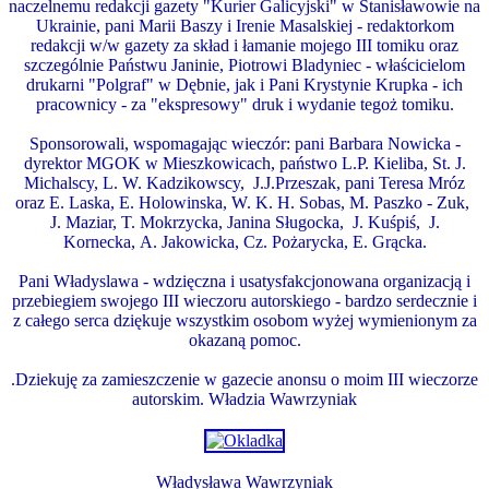
naczelnemu redakcji gazety "Kurier Galicyjski" w Stanisławowie na
Ukrainie, pani Marii Baszy i Irenie Masalskiej - redaktorkom
redakcji w/w gazety za skład i łamanie mojego III tomiku oraz
szczególnie Państwu Janinie, Piotrowi Bladyniec - właścicielom
drukarni "Polgraf" w Dębnie, jak i Pani Krystynie Krupka - ich
pracownicy - za "ekspresowy" druk i wydanie tegoż tomiku.
Sponsorowali, wspomagając wieczór: pani Barbara Nowicka -
dyrektor MGOK w Mieszkowicach, państwo L.P. Kieliba, St. J.
Michalscy, L. W. Kadzikowscy, J.J.Przeszak, pani Teresa Mróz
oraz E. Laska, E. Holowinska, W. K. H. Sobas, M. Paszko - Zuk,
J. Maziar, T. Mokrzycka, Janina Sługocka, J. Kuśpiś, J.
Kornecka, A. Jakowicka, Cz. Pożarycka, E. Grącka.
Pani Władyslawa - wdzięczna i usatysfakcjonowana organizacją i
przebiegiem swojego III wieczoru autorskiego - bardzo serdecznie i
z całego serca dziękuje wszystkim osobom wyżej wymienionym za
okazaną pomoc.
.Dziekuję za zamieszczenie w gazecie anonsu o moim III wieczorze
autorskim. Władzia Wawrzyniak
Władysława Wawrzyniak