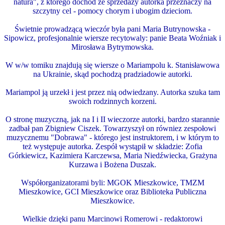
natura", z którego dochód ze sprzedaży autorka przeznaczy na
szczytny cel - pomocy chorym i ubogim dzieciom.
Świetnie prowadzącą wieczór była pani Maria Butrynowska -
Sipowicz, profesjonalnie wiersze recytowaly: panie Beata Woźniak i
Mirosława Bytrymowska.
W w/w tomiku znajdują się wiersze o Mariampolu k. Stanisławowa
na Ukrainie, skąd pochodzą pradziadowie autorki.
Mariampol ją urzekł i jest przez nią odwiedzany. Autorka szuka tam
swoich rodzinnych korzeni.
O stronę muzyczną, jak na I i II wieczorze autorki, bardzo starannie
zadbał pan Zbigniew Ciszek. Towarzyszył on równiez zespołowi
muzycznemu "Dobrawa" - którego jest instruktorem, i w którym to
też występuje autorka. Zespół wystąpił w składzie: Zofia
Górkiewicz, Kazimiera Karczewsa, Maria Niedźwiecka, Grażyna
Kurzawa i Bożena Duszak.
Współorganizatorami byli: MGOK Mieszkowice, TMZM
Mieszkowice, GCI Mieszkowice oraz Biblioteka Publiczna
Mieszkowice.
Wielkie dzięki panu Marcinowi Romerowi - redaktorowi