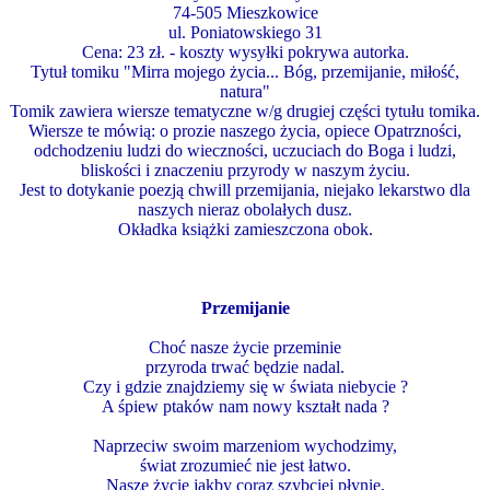
74-505 Mieszkowice
ul. Poniatowskiego 31
Cena: 23 zł. - koszty wysyłki pokrywa autorka.
Tytuł tomiku "Mirra mojego życia... Bóg, przemijanie, miłość,
natura"
Tomik zawiera wiersze tematyczne w/g drugiej części tytułu tomika.
Wiersze te mówią: o prozie naszego życia, opiece Opatrzności,
odchodzeniu ludzi do wieczności, uczuciach do Boga i ludzi,
bliskości i znaczeniu przyrody w naszym życiu.
Jest to dotykanie poezją chwill przemijania, niejako lekarstwo dla
naszych nieraz obolałych dusz.
Okładka książki zamieszczona obok.
Przemijanie
Choć nasze życie przeminie
przyroda trwać będzie nadal.
Czy i gdzie znajdziemy się w świata niebycie ?
A śpiew ptaków nam nowy kształt nada ?
Naprzeciw swoim marzeniom wychodzimy,
świat zrozumieć nie jest łatwo.
Nasze życie jakby coraz szybciej płynie,