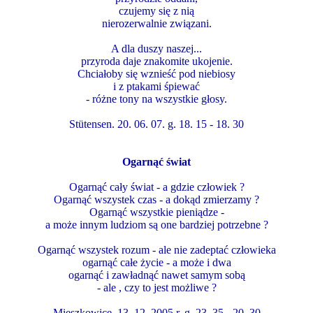
czujemy się z nią
nierozerwalnie związani.
A dla duszy naszej...
przyroda daje znakomite ukojenie.
Chciałoby się wznieść pod niebiosy
i z ptakami śpiewać
- różne tony na wszystkie głosy.
Stütensen. 20. 06. 07. g. 18. 15 - 18. 30
Ogarnąć świat
Ogarnąć cały świat - a gdzie człowiek ?
Ogarnąć wszystek czas - a dokąd zmierzamy ?
Ogarnąć wszystkie pieniądze -
a może innym ludziom są one bardziej potrzebne ?
Ogarnąć wszystek rozum - ale nie zadeptać człowieka
ogarnąć całe życie - a może i dwa
ogarnąć i zawładnąć nawet samym sobą
- ale , czy to jest możliwe ?
Mieszkowice. 13. 12. 2005 r, g. 23. 35 - 20. 30