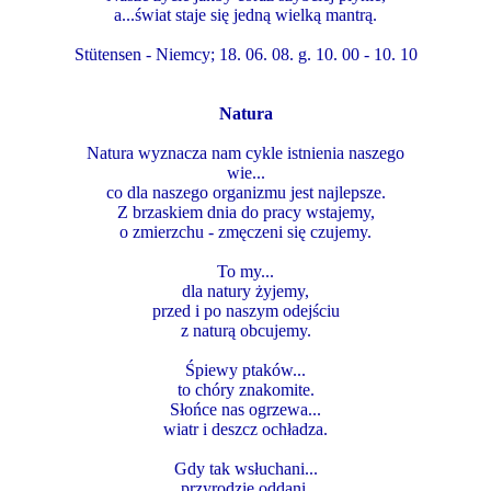
a...świat staje się jedną wielką mantrą.
Stütensen - Niemcy; 18. 06. 08. g. 10. 00 - 10. 10
Natura
Natura wyznacza nam cykle istnienia naszego
wie...
co dla naszego organizmu jest najlepsze.
Z brzaskiem dnia do pracy wstajemy,
o zmierzchu - zmęczeni się czujemy.
To my...
dla natury żyjemy,
przed i po naszym odejściu
z naturą obcujemy.
Śpiewy ptaków...
to chóry znakomite.
Słońce nas ogrzewa...
wiatr i deszcz ochładza.
Gdy tak wsłuchani...
przyrodzie oddani,