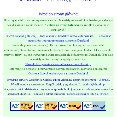
Wróć do strony głównej
Dostrzeganie bliźnich i odkrywanie wartości. Materiały na wesoło i na bardzo poważnie, o
nas, dla Was i o całym świecie. Nieoficjalna strona
katolicka
(także dla niekatolików i
wątpiących).
Powrót na stronę główną
Info o stronie, kontakty, prawa autorskie itd.
Legalność
materiałów i oprogramowania na stronie Duszki.pl
Wszelkie prawa zastrzeżone (o ile nie zaznaczono inaczej) co do materiałów
umieszczonych na stronie, podstronach, skrótach - zarówno jeśli chodzi o teksty, rysunki,
muzykę, filmy - są one wytworem i własnością zespołu redakcyjnego Duszki.pl. Pozostałe
materiały umieszczamy za zgodą ich twórców.
Warunki korzystania z materiałów na stronie Duszki.pl
Informacje o ochronie, przetwarzaniu danych osobowych, zapytania i zgloszenia
Ochrona danych osobowych na stronie Duszki.pl
Prywatne serwery Zbigniewa Kuleszy
zjk.pl
. Aktualny dostawca Internetu -
Vectra.pl
,
Wszelkie prawa zastrzeżone. Zespół redakcyjny duszki.pl:
redakcja@duszki.pl
W sprawie treści i działania strony oraz w sprawie funkcjonowania i udostępniania treści na
serwerach duszki.pl - kontakt z administratorem:
duszek@duszki.pl
lub
zjk7@wp.pl